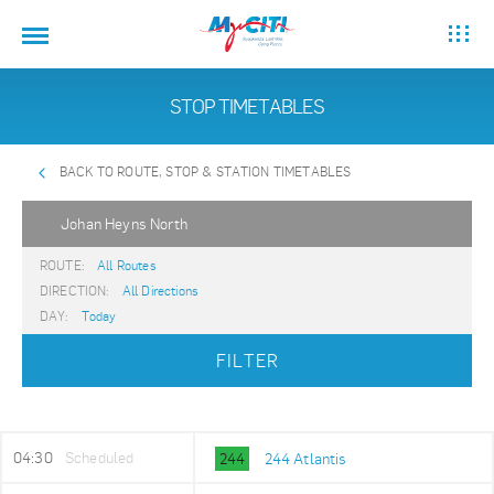
STOP TIMETABLES
BACK TO ROUTE, STOP & STATION TIMETABLES
Johan Heyns North
ROUTE:
All Routes
DIRECTION:
All Directions
DAY:
Today
FILTER
04:30
Scheduled
244
244 Atlantis