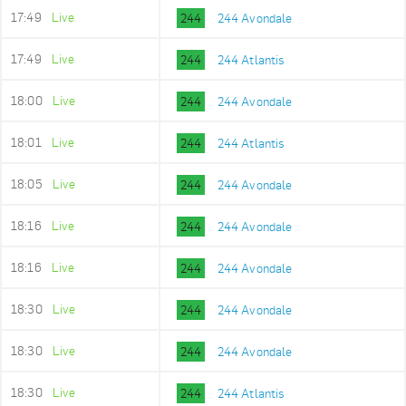
17:49
Live
244
244 Avondale
17:49
Live
244
244 Atlantis
18:00
Live
244
244 Avondale
18:01
Live
244
244 Atlantis
18:05
Live
244
244 Avondale
18:16
Live
244
244 Avondale
18:16
Live
244
244 Avondale
18:30
Live
244
244 Avondale
18:30
Live
244
244 Avondale
18:30
Live
244
244 Atlantis