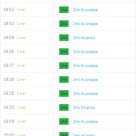
18:52
Live
244
244 Avondale
18:52
Live
244
244 Avondale
19:09
Live
244
244 Atlantis
19:26
Live
244
244 Avondale
19:27
Live
244
244 Avondale
19:28
Live
244
244 Avondale
19:28
Live
244
244 Avondale
19:30
Live
244
244 Atlantis
19:58
Live
244
244 Avondale
20:00
Live
244
244 Atlantis