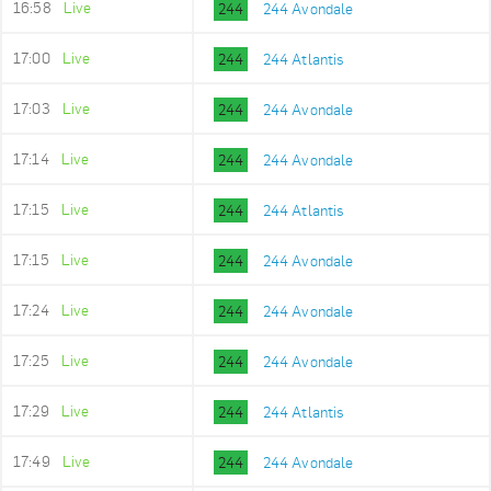
16:58
Live
244
244 Avondale
17:00
Live
244
244 Atlantis
17:03
Live
244
244 Avondale
17:14
Live
244
244 Avondale
17:15
Live
244
244 Atlantis
17:15
Live
244
244 Avondale
17:24
Live
244
244 Avondale
17:25
Live
244
244 Avondale
17:29
Live
244
244 Atlantis
17:49
Live
244
244 Avondale