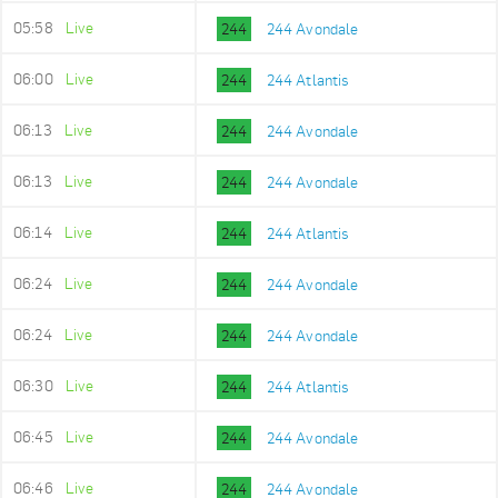
05:58
Live
244
244 Avondale
06:00
Live
244
244 Atlantis
06:13
Live
244
244 Avondale
06:13
Live
244
244 Avondale
06:14
Live
244
244 Atlantis
06:24
Live
244
244 Avondale
06:24
Live
244
244 Avondale
06:30
Live
244
244 Atlantis
06:45
Live
244
244 Avondale
06:46
Live
244
244 Avondale